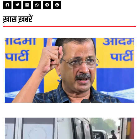
ख़ास ख़बरें