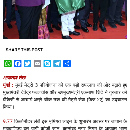
SHARE THIS POST
W
F
T
E
S
T
S
h
a
w
m
k
e
h
आफताब शेख
a
c
i
a
y
l
a
मुंबई :
मुंबई मेट्रो 3 परियोजना को एक बड़ी सफलता की ओर बढ़ाते हुए
t
e
t
i
p
e
r
मुख्यमंत्री देवेंद्र फडणवीस और उपमुख्यमंत्री एकनाथ शिंदे ने गुरुवार को
s
b
t
l
e
g
e
बीकेसी से आचार्य अत्रे चौक तक की मेट्रो सेवा (फेज 2ए) का उद्घाटन
A
o
e
r
किया।
p
o
r
a
p
k
m
9.77
किलोमीटर लंबी इस भूमिगत लाइन के शुभारंभ अवसर पर जापान के
महावाणिज्य दूत यागी कोजी सान, बृहन्मुंबई नगर निगम के आयुक्त भूषण