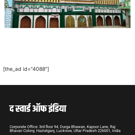
[the_ad id="4088"]
Corporate Office: 3rd floor 94, Durga Bhawan, Kapoor Lane, Raj
Bhavan Colony, Hazratganj, Lucknow, Uttar Pradesh 226001, India