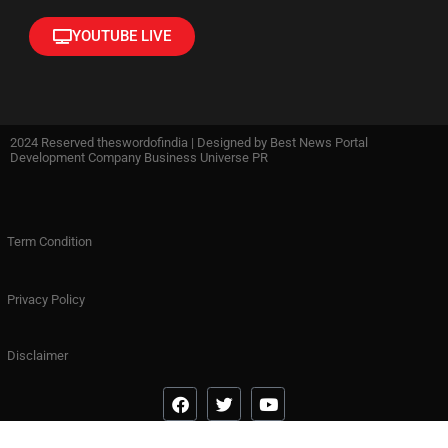
YOUTUBE LIVE
2024 Reserved theswordofindia | Designed by
Best News Portal
Development Company Business Universe PR
Term Condition
Privacy Policy
Disclaimer