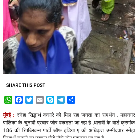
SHARE THIS POST
W
F
T
E
S
T
S
h
a
w
m
k
e
h
मुंबई :
स्नेहा सिद्धार्थ कसारे को मिल रहा जनता का समर्थन . महानगर
a
c
i
a
y
l
a
पालिका के चुनावी प्रचार जोर पकड़ता जा रहा है ,धारावी के वार्ड क्रमांक
t
e
t
i
p
e
r
186 की रिपब्लिकन पार्टी ऑफ इंडिया ए की अधिकृत उम्मीदवार स्नेहा
s
b
t
l
e
g
e
सिद्धार्थ कसारे का प्रचार जैसे जैसे जोर पकड़ता जा रहा है