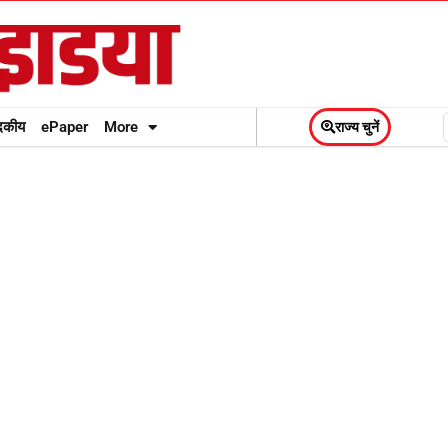
दकीय
ePaper
More
राज्य चुनें