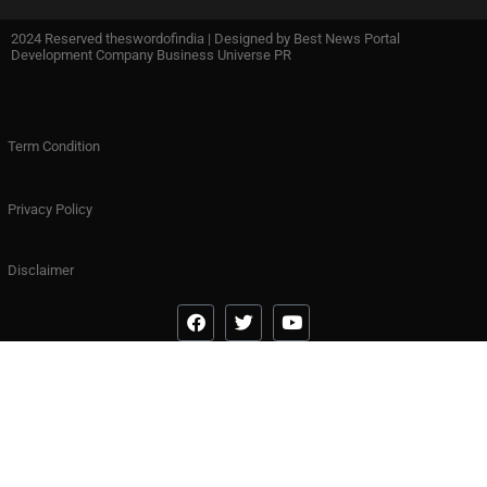
2024 Reserved theswordofindia | Designed by
Best News Portal
Development Company Business Universe PR
Term Condition
Privacy Policy
Disclaimer