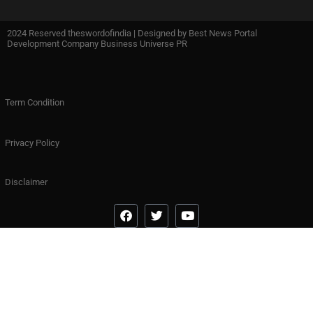
2024 Reserved theswordofindia | Designed by
Best News Portal
Development Company Business Universe PR
Term Condition
Privacy Policy
Disclaimer