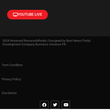
YOUTUBE LIVE
2024 Reserved theswordofindia | Designed by
Best News Portal
Development Company Business Universe PR
Term Condition
Privacy Policy
Disclaimer