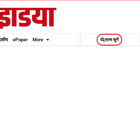
दकीय
ePaper
More
राज्य चुनें