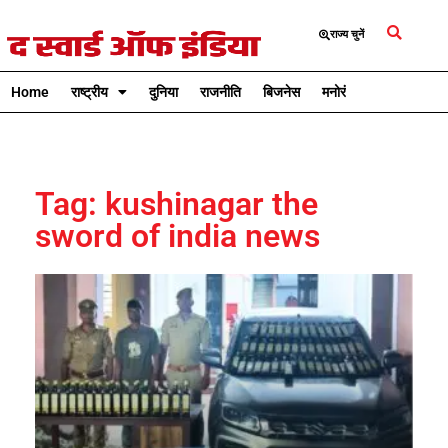
राज्य चुनें
Home
राष्ट्रीय
दुनिया
राजनीति
बिजनेस
मनोरंजन
क्रिकेट
Tag: kushinagar the
sword of india news