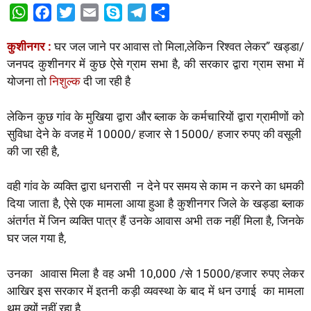
W
F
T
E
S
T
S
h
a
w
m
k
e
h
कुशीनगर :
घर जल जाने पर आवास तो मिला,लेकिन रिश्वत लेकर” खड्डा/
a
c
i
a
y
l
a
जनपद कुशीनगर में कुछ ऐसे ग्राम सभा है, की सरकार द्वारा ग्राम सभा में
t
e
t
i
p
e
r
योजना तो
निशुल्क
दी जा रही है
s
b
t
l
e
g
e
A
o
e
r
लेकिन कुछ गांव के मुखिया द्वारा और ब्लाक के कर्मचारियों द्वारा ग्रामीणों को
p
o
r
a
सुविधा देने के वजह में 10000/ हजार से 15000/ हजार रुपए की वसूली
p
k
m
की जा रही है,
वही गांव के व्यक्ति द्वारा धनरासी न देने पर समय से काम न करने का धमकी
दिया जाता है, ऐसे एक मामला आया हुआ है कुशीनगर जिले के खड्डा ब्लाक
अंतर्गत में जिन व्यक्ति पात्र हैं उनके आवास अभी तक नहीं मिला है, जिनके
घर जल गया है,
उनका आवास मिला है वह अभी 10,000 /से 15000/हजार रुपए लेकर
आखिर इस सरकार में इतनी कड़ी व्यवस्था के बाद में धन उगाई का मामला
थम क्यों नहीं रहा है ,