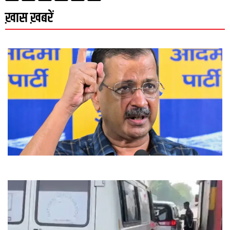
ख़ास ख़बरें