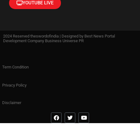
YOUTUBE LIVE
2024 Reserved theswordofindia | Designed by
Best News Portal
Development Company Business Universe PR
Term Condition
Privacy Policy
Disclaimer