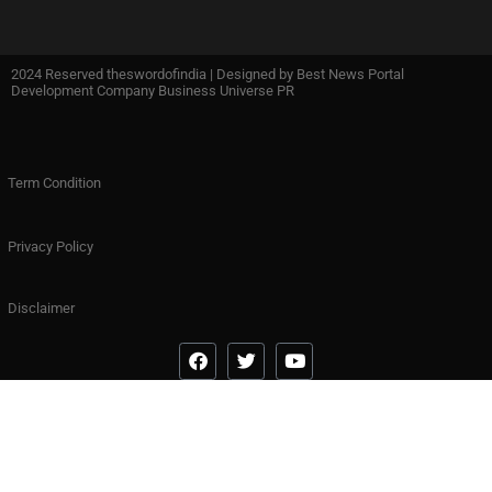
2024 Reserved theswordofindia | Designed by
Best News Portal
Development Company Business Universe PR
Term Condition
Privacy Policy
Disclaimer