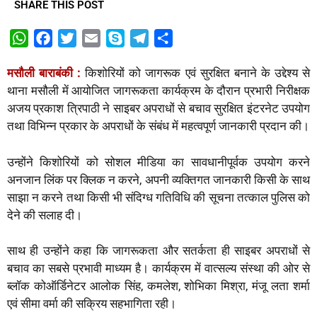
SHARE THIS POST
W
F
T
E
S
T
S
h
a
w
m
k
e
h
मसौली बाराबंकी :
किशोरियों को जागरूक एवं सुरक्षित बनाने के उद्देश्य से
a
c
i
a
y
l
a
थाना मसौली में आयोजित जागरूकता कार्यक्रम के दौरान प्रभारी निरीक्षक
t
e
t
i
p
e
r
अजय प्रकाश त्रिपाठी ने साइबर अपराधों से बचाव सुरक्षित इंटरनेट उपयोग
s
b
t
l
e
g
e
तथा विभिन्न प्रकार के अपराधों के संबंध में महत्वपूर्ण जानकारी प्रदान की।
A
o
e
r
p
o
r
a
उन्होंने किशोरियों को सोशल मीडिया का सावधानीपूर्वक उपयोग करने
p
k
m
अनजान लिंक पर क्लिक न करने, अपनी व्यक्तिगत जानकारी किसी के साथ
साझा न करने तथा किसी भी संदिग्ध गतिविधि की सूचना तत्काल पुलिस को
देने की सलाह दी।
साथ ही उन्होंने कहा कि जागरूकता और सतर्कता ही साइबर अपराधों से
बचाव का सबसे प्रभावी माध्यम है। कार्यक्रम में वात्सल्य संस्था की ओर से
ब्लॉक कोऑर्डिनेटर आलोक सिंह, कमलेश, शोभिका मिश्रा, मंजू लता शर्मा
एवं सीमा वर्मा की सक्रिय सहभागिता रही।