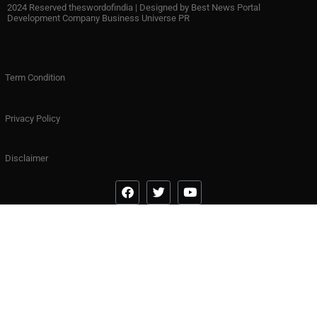
2024 Reserved theswordofindia | Designed by
Best News Portal
Development Company Business Universe PR
Term Condition
Privacy Policy
Disclaimer