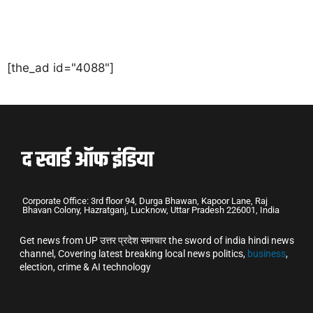
[the_ad id="4088"]
Corporate Office: 3rd floor 94, Durga Bhawan, Kapoor Lane, Raj
Bhavan Colony, Hazratganj, Lucknow, Uttar Pradesh 226001, India
Get news from UP उत्तर प्रदेश समाचार the sword of india hindi news
channel, Covering latest breaking local news politics,
business
,
election, crime & AI technology