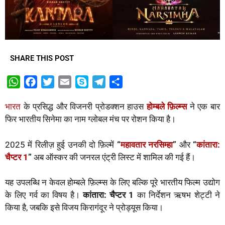
SHARE THIS POST
W
F
T
E
S
T
S
h
a
w
m
k
e
h
भारत
के प्रसिद्ध और विजनरी प्रोडक्शन हाउस
होम्बले
फ़िल्म्स
ने एक बार
a
c
i
a
y
l
a
फिर भारतीय सिनेमा का नाम ग्लोबल मंच पर रोशन किया है।
t
e
t
i
p
e
r
s
b
t
l
e
g
e
2025 में रिलीज़ हुई उनकी दो फ़िल्में
“
महावतार
नरसिम्हा
”
और
“
कांतारा
:
A
o
e
r
चैप्टर
1
”
अब ऑस्कर की जनरल एंट्री लिस्ट में शामिल की गई हैं।
p
o
r
a
p
k
m
यह उपलब्धि न केवल होम्बले फ़िल्म्स के लिए बल्कि पूरे भारतीय फिल्म उद्योग
के लिए गर्व का विषय है।
कांतारा
:
चैप्टर
1
का निर्देशन ऋषभ शेट्टी ने
किया है, जबकि इसे विजय किरागंदूर ने प्रोड्यूस किया।