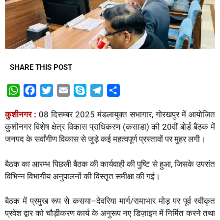
SHARE THIS POST
W
F
T
E
S
T
S
h
a
w
m
k
e
h
कुशीनगर :
08 दिसम्बर 2025 मंडलायुक्त सभागार, गोरखपुर में आयोजित
a
c
i
a
y
l
a
कुशीनगर विशेष क्षेत्र विकास प्राधिकरण (कसाडा) की 20वीं बोर्ड बैठक में
t
e
t
i
p
e
r
जनपद के सर्वांगीण विकास से जुड़े कई महत्वपूर्ण प्रस्तावों पर मुहर लगी।
s
b
t
l
e
g
e
A
o
e
r
बैठक का आरम्भ पिछली बैठक की कार्यवाही की पुष्टि से हुआ, जिसके उपरांत
p
o
r
a
विभिन्न विभागीय अनुपालनों की विस्तृत समीक्षा की गई।
p
k
m
बैठक में प्रमुख रूप से कसया–देवरिया मार्ग/रामाभार मोड़ पर पूर्व स्वीकृत
प्रवेश द्वार को चौड़ीकरण कार्य के अनुरूप नए डिज़ाइन में निर्मित करने तथा