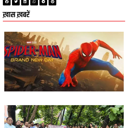
ख़ास ख़बरें