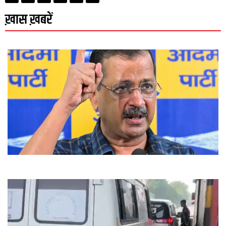
ख़ास ख़बरें