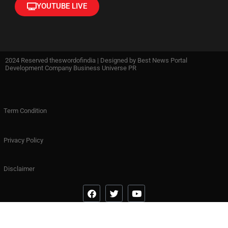
YOUTUBE LIVE
2024 Reserved theswordofindia | Designed by
Best News Portal
Development Company Business Universe PR
Term Condition
Privacy Policy
Disclaimer