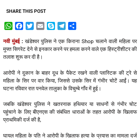
SHARE THIS POST
W
F
T
E
S
T
S
h
a
w
m
k
e
h
नवी मुंबई
:
खंडेश्वर पुलिस ने एक किराना Shop चलाने वाली महिला पर
a
c
i
a
y
l
a
मुफ्त सिगरेट देने से इनकार करने पर हमला करने वाले एक हिस्ट्रीशीटर की
t
e
t
i
p
e
r
तलाश शुरू कर दी है।
s
b
t
l
e
g
e
A
o
e
r
आरोपी ने दुकान के बाहर दूध के पैकेट रखने वाली प्लास्टिक की ट्रे से
p
o
r
a
महिला के सिर पर वार किया, जिससे उसके सिर में गंभीर चोटें आईं। यह
p
k
m
घटना रविवार रात पनवेल तालुका के विचुम्बे गाँव में हुई।
जबकि खंडेश्वर पुलिस ने खतरनाक हथियार या साधनों से गंभीर चोट
पहुंचाने के लिए बीएनएस की संबंधित धाराओं के तहत आरोपी के खिलाफ
प्राथमिकी दर्ज की है,
घायल महिला के पति ने आरोपी के खिलाफ हत्या के प्रयास का मामला दर्ज