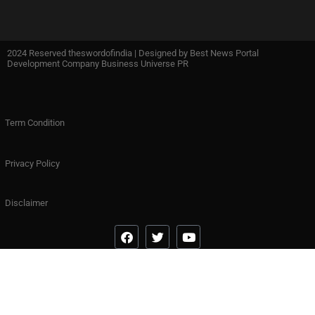
2024 Reserved theswordofindia | Designed by
Best News Portal
Development Company Business Universe PR
Term Condition
Privacy Policy
Disclaimer