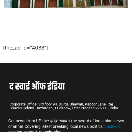
[the_ad id="4088"]
Corporate Office: 3rd floor 94, Durga Bhawan, Kapoor Lane, Raj
Bhavan Colony, Hazratganj, Lucknow, Uttar Pradesh 226001, India
Get news from UP उत्तर प्रदेश समाचार the sword of india hindi news
channel, Covering latest breaking local news politics,
business
,
election, crime & AI technology