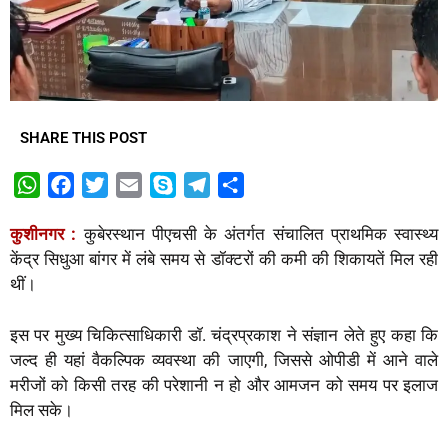
SHARE THIS POST
W
F
T
E
S
T
S
h
a
w
m
k
e
h
कुशीनगर :
कुबेरस्थान पीएचसी के अंतर्गत संचालित प्राथमिक स्वास्थ्य
a
c
i
a
y
l
a
केंद्र सिधुआ बांगर में लंबे समय से डॉक्टरों की कमी की शिकायतें मिल रही
t
e
t
i
p
e
r
थीं।
s
b
t
l
e
g
e
A
o
e
r
इस पर मुख्य चिकित्साधिकारी डॉ. चंद्रप्रकाश ने संज्ञान लेते हुए कहा कि
p
o
r
a
जल्द ही यहां वैकल्पिक व्यवस्था की जाएगी, जिससे ओपीडी में आने वाले
p
k
m
मरीजों को किसी तरह की परेशानी न हो और आमजन को समय पर इलाज
मिल सके।