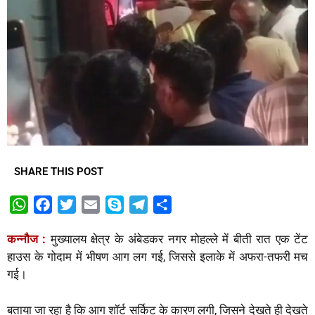
SHARE THIS POST
W
F
T
E
S
T
S
h
a
w
m
k
e
h
कन्नौज :
मुख्यालय क्षेत्र के अंबेडकर नगर मोहल्ले में बीती रात एक टेंट
a
c
i
a
y
l
a
हाउस के गोदाम में भीषण आग लग गई, जिससे इलाके में अफरा-तफरी मच
t
e
t
i
p
e
r
गई।
s
b
t
l
e
g
e
A
o
e
r
बताया जा रहा है कि आग शॉर्ट सर्किट के कारण लगी, जिसने देखते ही देखते
p
o
r
a