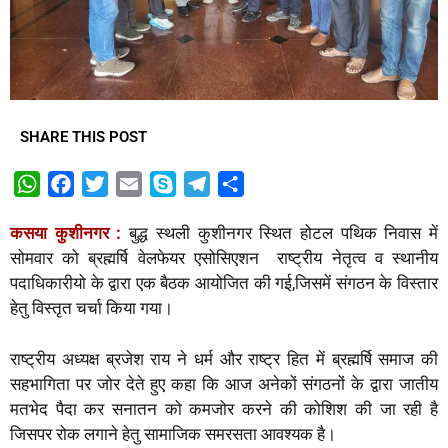
SHARE THIS POST
W
F
T
E
S
T
S
h
a
w
m
k
e
h
कसया कुशीनगर :
बुद्ध स्थली कुशीनगर स्थित होटल पथिक निवास में
a
c
i
a
y
l
a
सोमवार को ब्रह्मर्षि वेलफेयर एसोसिएशन राष्ट्रीय नेतृत्व व स्थानीय
t
e
t
i
p
e
r
पदाधिकारीयो के द्वारा एक बैठक आयोजित की गई,जिसमें संगठन के विस्तार
s
b
t
l
e
g
e
हेतु विस्तृत चर्चा किया गया।
A
o
e
r
p
o
r
a
राष्ट्रीय अध्यक्ष ब्रजेश राय ने धर्म और राष्ट्र हित में ब्रह्मर्षि समाज की
p
k
m
सहभागिता पर जोर देते हुए कहा कि आज अनेकों संगठनों के द्वारा जातीय
मतभेद पैदा कर सनातन को कमजोर करने की कोशिश की जा रही है
जिसपर रोक लगाने हेतु सामाजिक समरसता आवश्यक है।