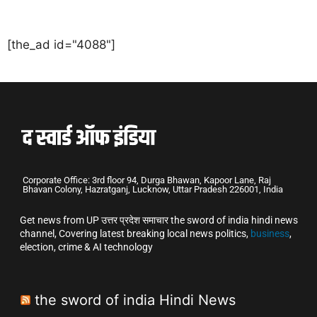
[the_ad id="4088"]
Corporate Office: 3rd floor 94, Durga Bhawan, Kapoor Lane, Raj
Bhavan Colony, Hazratganj, Lucknow, Uttar Pradesh 226001, India
Get news from UP उत्तर प्रदेश समाचार the sword of india hindi news
channel, Covering latest breaking local news politics,
business
,
election, crime & AI technology
the sword of india Hindi News