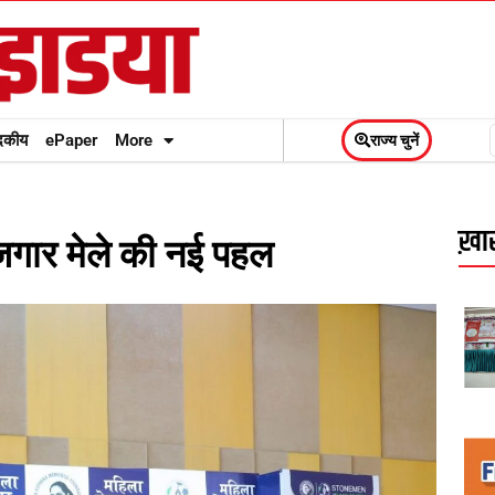
दकीय
ePaper
More
राज्य चुनें
ख़ास
जगार मेले की नई पहल