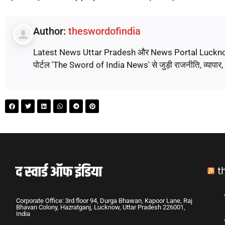
Author:
theswordofindia
Latest News Uttar Pradesh और News Portal Lucknow पर पढ़े
पोर्टल 'The Sword of India News' से जुड़ी राजनीति, व्यापार
t
Corporate Office: 3rd floor 94, Durga Bhawan, Kapoor Lane, Raj
Bhavan Colony, Hazratganj, Lucknow, Uttar Pradesh 226001,
India