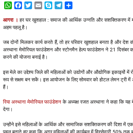
W
F
T
E
S
T
S
h
a
w
m
k
e
h
आगरा ।
हर घर खुशहाल : समाज की आर्थिक उन्नति और सशक्तिकरण में म
a
c
i
a
y
l
a
अहम पहलू है।
t
e
t
i
p
e
r
s
b
t
l
e
g
e
जब दोनों मिलकर कार्य करते हैं, तो हर परिवार खुशहाल बनता है और देश की
A
o
e
r
अस्थाना मेमोरियल फाउंडेशन और स्टोनमैन हेल्प फाउंडेशन ने 21 दिसंबर क
p
o
r
a
करने की योजना बनाई है।
p
k
m
इस मेले का उद्देश्य जिले की महिलाओं को उद्योगों और औद्योगिक इकाइयों म
रूप से सक्षम बन सकें। इस आयोजन के लिए सोमवार को होटल लेमन ट्री में आय
हैं।
रिया अस्थाना मेमोरियल फाउंडेशन
के अध्यक्ष रजत अस्थाना ने कहा कि यह मे
देगा।
उन्होंने इसे महिलाओं के आर्थिक और सामाजिक सशक्तिकरण की दिशा में एक
पहल बताते हुए कहा कि अगर महिलाओं की कार्यबल में हिस्सेदारी 50% तक 