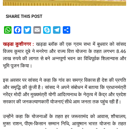
SHARE THIS POST
W
F
T
E
S
T
S
h
a
w
m
k
e
h
खड्डा कुशीनगर :
खड्डा ब्लॉक की एक ग्राम सभा में बुधवार को सांसद
a
c
i
a
y
l
a
विजय कुमार दूबे ने मनरेगा और राज्य वित्त योजना के तहत लगभग 8.46
t
e
t
i
p
e
r
लाख रुपये की लागत से बने अन्नपूर्णा भवन का विधिपूर्वक शिलान्यास और
s
b
t
l
e
g
e
भूमि पूजन किया।
A
o
e
r
p
o
r
a
इस अवसर पर सांसद ने कहा कि गांव का समग्र विकास ही देश की प्रगति
p
k
m
और समृद्धि की कुंजी है। सांसद ने अपने संबोधन में बताया कि प्रधानमंत्री
नरेंद्र मोदी और मुख्यमंत्री योगी आदित्यनाथ के नेतृत्व में केंद्र और प्रदेश
सरकार की जनकल्याणकारी योजनाएं सीधे आम जनता तक पहुंच रही हैं।
उन्होंने कहा कि योजनाओं के तहत हर जरूरतमंद को आवास, शौचालय,
मुफ्त राशन, पीएम-किसान सम्मान निधि, आयुष्मान भारत योजना के तहत