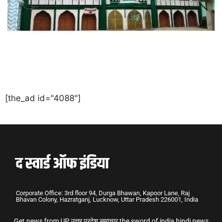
[the_ad id="4088"]
Corporate Office: 3rd floor 94, Durga Bhawan, Kapoor Lane, Raj
Bhavan Colony, Hazratganj, Lucknow, Uttar Pradesh 226001, India
Get news from UP उत्तर प्रदेश समाचार the sword of india hindi news