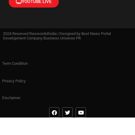
YOUTUBE LIVE
2024 Reserved theswordofindia | Designed by
Best News Portal
Development Company Business Universe PR
Term Condition
Privacy Policy
Disclaimer