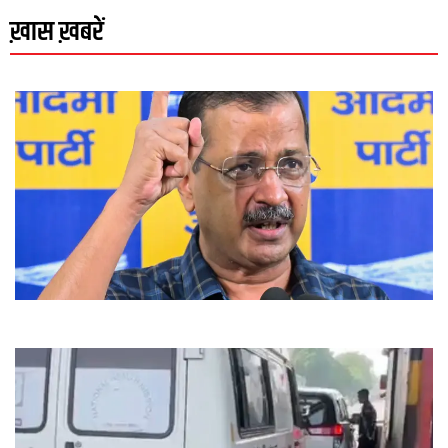
ख़ास ख़बरें