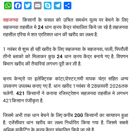
W
F
T
E
S
T
S
h
a
w
m
k
e
h
सहजनवा
किसानों के फसल को उचित समर्थन मूल्य पर बेचने के लिए
a
c
i
a
y
l
a
सहजनवा तहसील मे
24
धान क्रय केंद्र संचालित किये जा रहे है.सहजनवा
t
e
t
i
p
e
r
तहसील एरिया मे शत प्रतिशत धान की खरीद का लक्ष्य है.
s
b
t
l
e
g
e
A
o
e
r
1 नवंबर से शुरू हो रही खरीद के लिए सहजनवा के सहजनवा, पाली, पिपरौली
p
o
r
a
तीनो ब्लाको को मिलाकर कुछ
24
धान क्रय केंद्र बनाये गए है. विपणन
p
k
m
बिभाग खरीद की तैयारियां लगभग पूरी कर ली है.
क्रय केन्द्रो पर इलेक्ट्रिक कांटा,पोस्टर,नमी मापक यंत्र सहित अन्य
उपकरण उपलब्ध कराए गए हैं. धान खरीद 1नवंबर से 28फ़रवरी 2026तक
चलेगी.
421
किसानों ने कराया रजिस्ट्रेशन सहजनवा तहसील मे लगभग
421किसान पंजीकृत है.
जिसमे अभी तक धान बेचने के लिए करीब
200
किसानों का सत्यापन हुआ
है. एजेंसीवार धान खरीद का लक्ष्य निर्धारित किया गया है. जिसमे सबसे
अधिक मार्केटिंग के क्रय केंद्र संचालित किये जा रहे है.