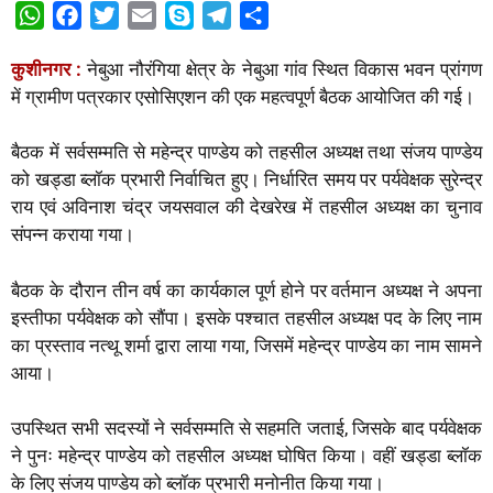
W
F
T
E
S
T
S
h
a
w
m
k
e
h
कुशीनगर :
नेबुआ नौरंगिया क्षेत्र के नेबुआ गांव स्थित विकास भवन प्रांगण
a
c
i
a
y
l
a
में ग्रामीण पत्रकार एसोसिएशन की एक महत्वपूर्ण बैठक आयोजित की गई।
t
e
t
i
p
e
r
s
b
t
l
e
g
e
बैठक में सर्वसम्मति से महेन्द्र पाण्डेय को तहसील अध्यक्ष तथा संजय पाण्डेय
A
o
e
r
को खड्डा ब्लॉक प्रभारी निर्वाचित हुए। निर्धारित समय पर पर्यवेक्षक सुरेन्द्र
p
o
r
a
राय एवं अविनाश चंद्र जयसवाल की देखरेख में तहसील अध्यक्ष का चुनाव
p
k
m
संपन्न कराया गया।
बैठक के दौरान तीन वर्ष का कार्यकाल पूर्ण होने पर वर्तमान अध्यक्ष ने अपना
इस्तीफा पर्यवेक्षक को सौंपा। इसके पश्चात तहसील अध्यक्ष पद के लिए नाम
का प्रस्ताव नत्थू शर्मा द्वारा लाया गया, जिसमें महेन्द्र पाण्डेय का नाम सामने
आया।
उपस्थित सभी सदस्यों ने सर्वसम्मति से सहमति जताई, जिसके बाद पर्यवेक्षक
ने पुनः महेन्द्र पाण्डेय को तहसील अध्यक्ष घोषित किया। वहीं खड्डा ब्लॉक
के लिए संजय पाण्डेय को ब्लॉक प्रभारी मनोनीत किया गया।