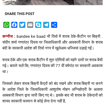
SHARE THIS POST
W
F
T
E
S
T
S
h
a
w
m
k
e
h
कन्नौज :
bandee ke baad भी तिर्वा में शराब ठेके-कैंटीन पर बिक्री .
a
c
i
a
y
l
a
संदीप शर्मा गणतंत्र दिवस पर जिलाधिकारी और आवकारी विभाग के शराब
t
e
t
i
p
e
r
बंदी के सरकारी आदेश की तिर्वा नगर में खुलेआम धज्जियां उड़ाई गईं।
s
b
t
l
e
g
e
A
o
e
r
शराब ठेके और एक शराब कैंटीन में सुरा प्रेमियों को महंगे दामों पर शराब बेंची
p
o
r
a
गई। बताते चलें कि, गणतंत्र दिवस की 77 वीं वर्षगांठ पर सरकारी अवकाश
p
k
m
था।
जिसको लेकर शराब बिक्री केंद्रों को बंद रखने और शराब बिक्री ना करने
के आदेश जिले के जिलाधिकारी आशुतोष मोहन अग्निहोत्री के अलावा
आबकारी विभाग द्वारा जारी किए गए थे। इसके बाद भी शराब के ठेकेदारों को
शायद सरकारी फरमान से कोई लेना देना नहीं है,