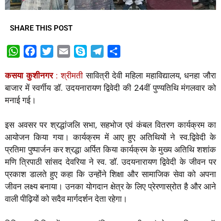
SHARE THIS POST
W
F
T
E
S
T
S
h
a
w
m
k
e
h
कसया कुशीनगर
:
श्रीमती
सावित्री देवी महिला महाविद्यालय, धनहा जौरा
a
c
i
a
y
l
a
बाजार में स्वर्गीय डॉ. उदयनारायण द्विवेदी की 24वीं पुण्यतिथि मंगलवार को
t
e
t
i
p
e
r
मनाई गई।
s
b
t
l
e
g
e
A
o
e
r
इस अवसर पर श्रद्धांजलि सभा, सहभोज एवं कंबल वितरण कार्यक्रम का
p
o
r
a
आयोजन किया गया। कार्यक्रम में आए हुए अतिथियों ने स्व.द्विवेदी के
p
k
m
प्रतिमा पुष्पार्जन कर श्रद्धा अर्पित किया कार्यक्रम के मुख्य अतिथि शशांक
मणि त्रिपाठी सांसद देवरिया ने स्व. डॉ. उदयनारायण द्विवेदी के जीवन पर
प्रकाश डालते हुए कहा कि उन्होंने शिक्षा और सामाजिक सेवा को अपना
जीवन लक्ष्य बनाया। उनका योगदान क्षेत्र के लिए प्रेरणास्रोत है और आने
वाली पीढ़ियों को सदैव मार्गदर्शन देता रहेगा।