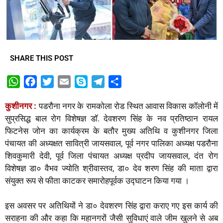
SHARE THIS POST
W
F
T
E
S
T
S
h
a
w
m
k
e
h
कुशीनगर :
पडरौना नगर के रामकोला रोड स्थित आवास विकास कॉलोनी में
a
c
i
a
y
l
a
सुप्रसिद्ध बाल रोग विशेषज्ञ डॉ. देवशरण सिंह के नव प्रतिष्ठान रायल
t
e
t
i
p
e
r
फिटनेस जोन का कार्यक्रम के बतौर मुख्य अतिथि व कुशीनगर जिला
s
b
t
l
e
g
e
पंचायत की अध्यक्षत सावित्री जायसवाल, पूर्व नगर पालिका अध्यक्ष पडरौना
A
o
e
r
शिवकुमारी देवी, पूर्व जिला पंचायत अध्यक्ष प्रदीप जायसवाल, दंत रोग
p
o
r
a
विशेषज्ञ डा० वैभव ज्योति श्रीवास्तव, डा० देव शरण सिंह की माता द्वारा
p
k
m
संयुक्त रूप से फीता काटकर समारोहपूर्वक उद्घाटन किया गया ।
इस अवसर पर अतिथियों ने डा० देवशरण सिंह द्वारा कराए गए इस कार्य की
सराहना की और कहा कि महानगरों जैसी सुविधाएं वाले जीम खुलने से अब