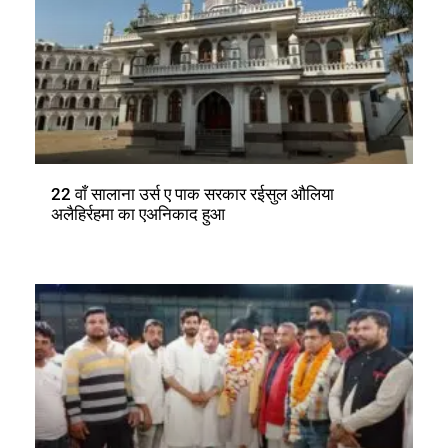
22 वाँ सालाना उर्स ए पाक सरकार रईसुल औलिया
अलैहिर्रहमा का एअनिकाद हुआ