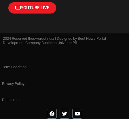
YOUTUBE LIVE
2024 Reserved theswordofindia | Designed by
Best News Portal
Development Company Business Universe PR
Term Condition
Privacy Policy
Disclaimer