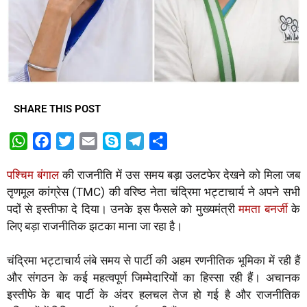
SHARE THIS POST
W
F
T
E
S
T
S
h
a
w
m
k
e
h
पश्चिम बंगाल
की राजनीति में उस समय बड़ा उलटफेर देखने को मिला जब
a
c
i
a
y
l
a
तृणमूल कांग्रेस (TMC) की वरिष्ठ नेता चंद्रिमा भट्टाचार्य ने अपने सभी
t
e
t
i
p
e
r
पदों से इस्तीफा दे दिया। उनके इस फैसले को मुख्यमंत्री
ममता बनर्जी
के
s
b
t
l
e
g
e
लिए बड़ा राजनीतिक झटका माना जा रहा है।
A
o
e
r
p
o
r
a
चंद्रिमा भट्टाचार्य लंबे समय से पार्टी की अहम रणनीतिक भूमिका में रही हैं
p
k
m
और संगठन के कई महत्वपूर्ण जिम्मेदारियों का हिस्सा रही हैं। अचानक
इस्तीफे के बाद पार्टी के अंदर हलचल तेज हो गई है और राजनीतिक